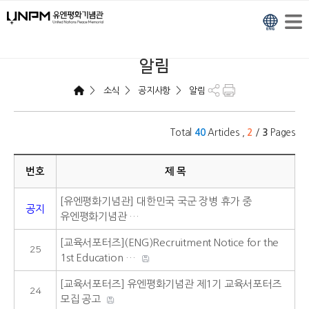
알림
>
>
>
소식
공지사항
알림
Total
Articles ,
/
Pages
40
2
3
번호
제 목
[유엔평화기념관] 대한민국 국군 장병 휴가 중
공지
유엔평화기념관 …
[교육서포터즈](ENG)Recruitment Notice for the
25
1st Education …
[교육서포터즈] 유엔평화기념관 제1기 교육서포터즈
24
모집 공고