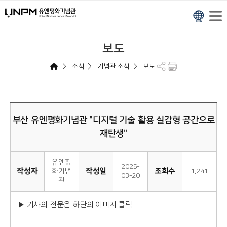
보도
>
>
>
소식
기념관 소식
보도
부산 유엔평화기념관 "디지털 기술 활용 실감형 공간으로
재탄생"
유엔평
2025-
작성자
작성일
조회수
화기념
1,241
03-20
관
▶ 기사의 전문은 하단의 이미지 클릭