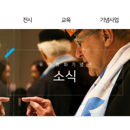
전시
교육
기념사업
상설전시
연간교육
기념행사
기획전시
교육공지
UN군 참전현황
야외전시
현장교육
기념시설정보
유엔평화기념관
사이버전시
온라인 교육
이달의 참전국
소식
6·25전쟁 캠페인
교육사진
이달의 영웅
명예의 전당
교육자료