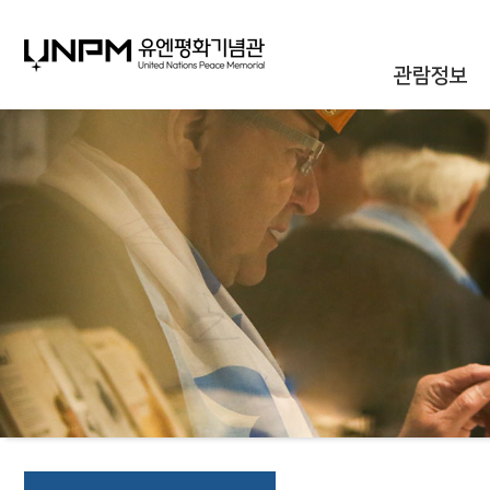
관람정보
관람안내
대관안내
시설안내
통합신청조회
오시는길
자주하는질문