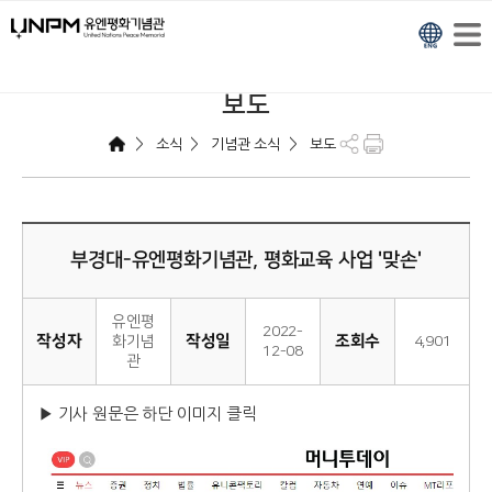
보도
>
>
>
소식
기념관 소식
보도
부경대-유엔평화기념관, 평화교육 사업 '맞손'
유엔평
2022-
작성자
작성일
조회수
화기념
4,901
12-08
관
▶ 기사 원문은 하단 이미지 클릭