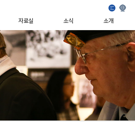
자료실
소식
소개
이용안내
기념관 소식
인사말
소장자료검색
공지사항
일반현황
발간도서
이벤트
조직/업무
추천도서
서포터즈
자료기증
문화예술단체
소개영상
MI/캐릭터