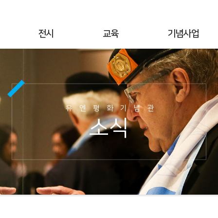
전시
교육
기념사업
상설전시
연간교육
기념행사
기획전시
교육공지
UN군 참전현황
야외전시
현장교육
기념시설정보
유엔평화기념관
사이버전시
온라인 교육
이달의 참전국
소식
6·25전쟁 캠페인
교육사진
이달의 영웅
명예의 전당
교육자료