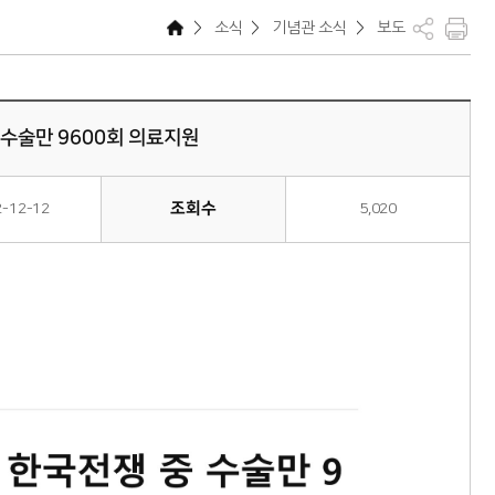
>
소식
>
기념관 소식
>
보도
 수술만 9600회 의료지원
조회수
2-12-12
5,020