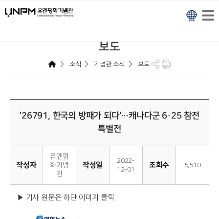
보도
>
>
>
소식
기념관 소식
보도
'26791, 한국의 방패가 되다'…캐나다군 6·25 참전
특별전
유엔평
2022-
작성자
작성일
조회수
화기념
5,510
12-01
관
▶ 기사 원문은 하단 이미지 클릭