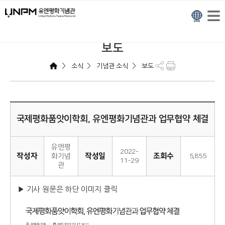
보도
>
>
>
소식
기념관 소식
보도
국제평화품앗이학회, 유엔평화기념관과 업무협약 체결
유엔평
2022-
작성자
작성일
조회수
화기념
5,855
11-29
관
▶ 기사 원문은 하단 이미지 클릭