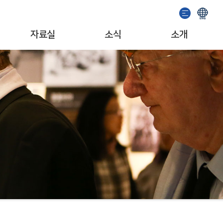
자료실
소식
소개
이용안내
기념관 소식
인사말
소장자료검색
공지사항
일반현황
발간도서
이벤트
조직/업무
추천도서
서포터즈
자료기증
문화예술단체
소개영상
MI/캐릭터