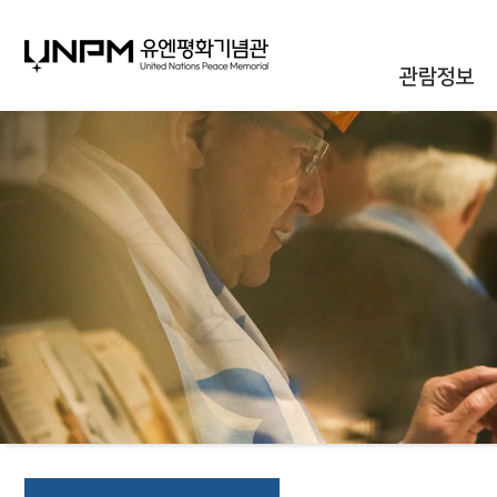
관람정보
관람안내
대관안내
시설안내
통합신청조회
오시는길
자주하는질문