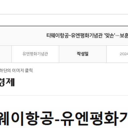
티웨이항공-유엔평화기념관 '맞손'…보
작성일
유엔평화기념관
202
 하단의 이미지 클릭