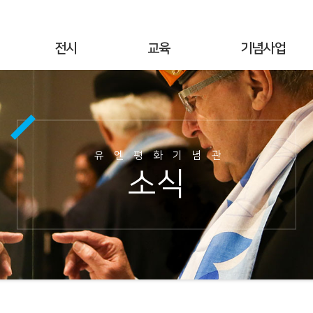
전시
교육
기념사업
상설전시
연간교육
기념행사
기획전시
교육공지
UN군 참전현황
야외전시
현장교육
기념시설정보
유엔평화기념관
사이버전시
온라인 교육
이달의 참전국
소식
6·25전쟁 캠페인
교육사진
이달의 영웅
명예의 전당
교육자료