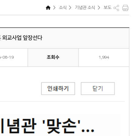
>
소식
>
기념관 소식
>
보도
훈 외교사업 앞장선다
조회수
4-08-19
1,994