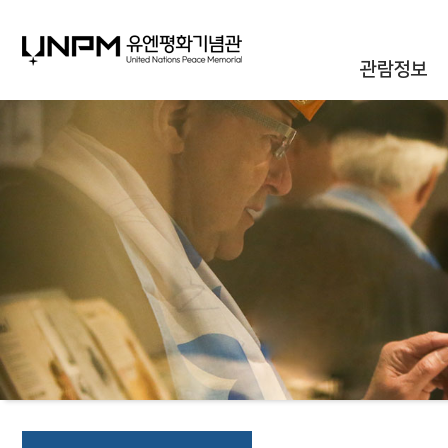
관람정보
관람안내
대관안내
시설안내
통합신청조회
오시는길
자주하는질문