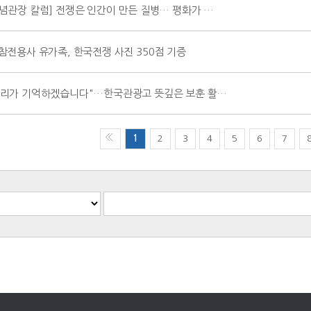
기념관장 칼럼] 전쟁은 인간이 만든 질병… 평화가 …
 참전용사 유가족, 한국전쟁 사진 350점 기증
우리가 기억하겠습니다"…한국관광고 뜻깊은 보훈 활…
1
2
3
4
5
6
7