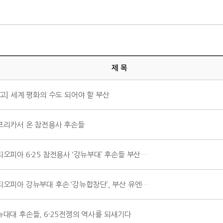
제 목
고] 세계 평화의 수도 되어야 할 부산
프리카서 온 참전용사 후손들
티오피아 6·25 참전용사 ‘강뉴부대’ 후손들 부산…
티오피아 강뉴부대 후손 ‘강뉴합창단’, 부산 유엔…
뉴대대 후손들, 6·25전쟁의 역사를 되새기다