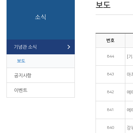
보도
소식
번호
기념관 소식
844
[기
보도
843
아
공지사항
이벤트
842
에
841
에
840
강