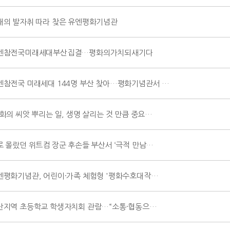
대의 발자취 따라 찾은 유엔평화기념관
엔참전국미래세대부산집결…평화의가치되새기다
엔참전국 미래세대 144명 부산 찾아…평화기념관서 …
평화의 씨앗 뿌리는 일, 생명 살리는 것 만큼 중요…
로 몰랐던 위트컴 장군 후손들 부산서 ‘극적 만남…
엔평화기념관, 어린이·가족 체험형 '평화수호대작…
산지역 초등학교 학생자치회 관람…“소통·협동으…