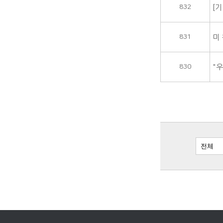
832
[
831
미
830
"