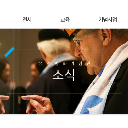
전시
교육
기념사업
상설전시
연간교육
기념행사
기획전시
교육공지
UN군 참전현황
야외전시
현장교육
기념시설정보
유엔평화기념관
사이버전시
온라인 교육
이달의 참전국
소식
6·25전쟁 캠페인
교육사진
이달의 영웅
명예의 전당
교육자료