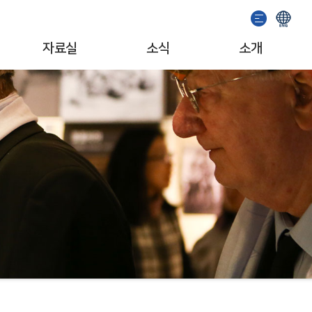
자료실
소식
소개
이용안내
기념관 소식
인사말
소장자료검색
공지사항
일반현황
발간도서
이벤트
조직/업무
추천도서
서포터즈
자료기증
문화예술단체
소개영상
MI/캐릭터