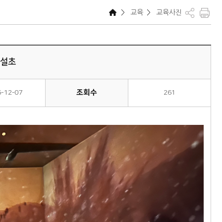
>
교육
>
교육사진
부설초
조회수
5-12-07
261