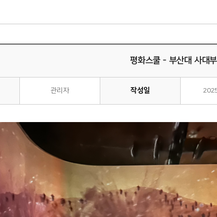
평화스쿨 - 부산대 사대
작성일
관리자
202