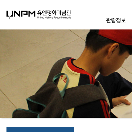
관람정보
관람안내
대관안내
시설안내
통합신청조회
오시는길
자주하는질문