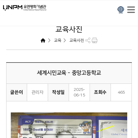
교육사진
>
>
교육
교육사진
세계시민교육 - 중앙고등학교
2025-
글쓴이
작성일
조회수
관리자
465
06-15