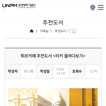
추천도서
>
>
자료실
추천도서
튀르키예 추천도서 <터키 들여다보기>
2022-
작성자
작성일
조회수
유○평
1,270
11-01