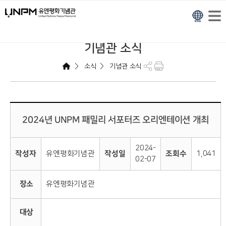
기념관 소식
>
>
소식
기념관 소식
2024년 UNPM 패밀리 서포터즈 오리엔테이션 개최
2024-
작성자
유엔평화기념관
작성일
조회수
1,041
02-07
장소
유엔평화기념관
대상