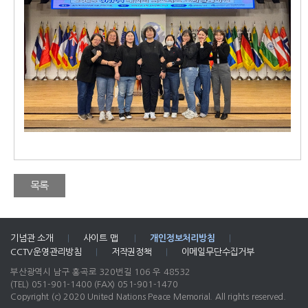
목록
기념관 소개
|
사이트 맵
|
개인정보처리방침
|
CCTV운영관리방침
|
저작권정책
|
이메일무단수집거부
부산광역시 남구 홍곡로 320번길 106 우 48532
(TEL) 051-901-1400
(FAX) 051-901-1470
Copyright (c) 2020 United Nations Peace Memorial. All rights reserved.