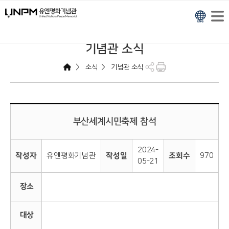
기념관 소식
>
>
소식
기념관 소식
부산세계시민축제 참석
2024-
작성자
유엔평화기념관
작성일
조회수
970
05-21
장소
대상