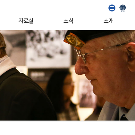
자료실
소식
소개
이용안내
기념관 소식
인사말
소장자료검색
공지사항
일반현황
발간도서
이벤트
조직/업무
추천도서
서포터즈
자료기증
문화예술단체
소개영상
MI/캐릭터