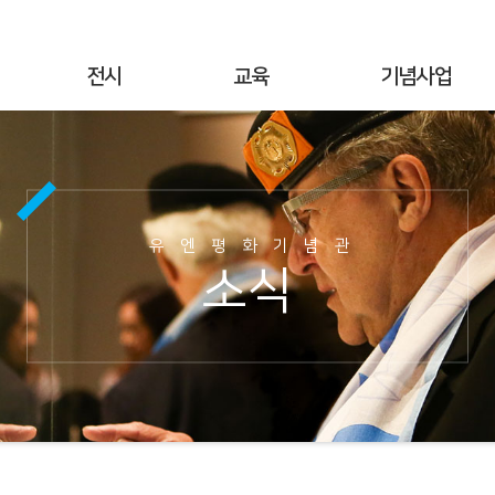
전시
교육
기념사업
상설전시
연간교육
기념행사
기획전시
교육공지
UN군 참전현황
야외전시
현장교육
기념시설정보
유엔평화기념관
사이버전시
온라인 교육
이달의 참전국
소식
6·25전쟁 캠페인
교육사진
이달의 영웅
명예의 전당
교육자료