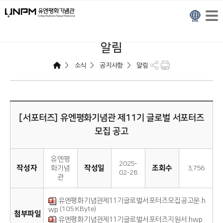
알림
>
>
>
소식
공지사항
알림
[서포터즈] 유엔평화기념관 제11기 글로벌 서포터즈
모집 공고
유엔평
2025-
작성자
작성일
조회수
화기념
3,756
02-28
관
유엔평화기념관제11기글로벌서포터즈모집공고문.h
(105 KByte)
wp
첨부파일
유엔평화기념관제11기글로벌서포터즈지원서.hwp