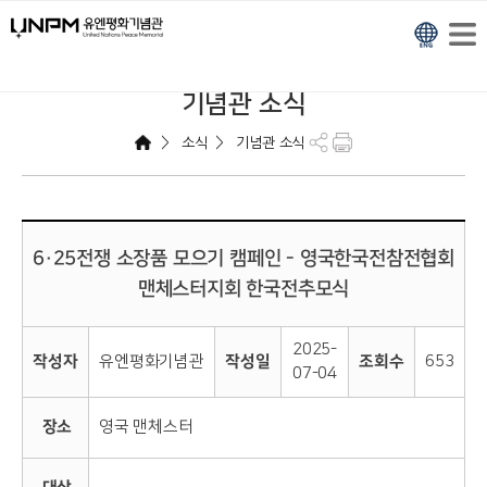
기념관 소식
>
>
소식
기념관 소식
6·25전쟁 소장품 모으기 캠페인 - 영국한국전참전협회
맨체스터지회 한국전추모식
2025-
작성자
유엔평화기념관
작성일
조회수
653
07-04
장소
영국 맨체스터